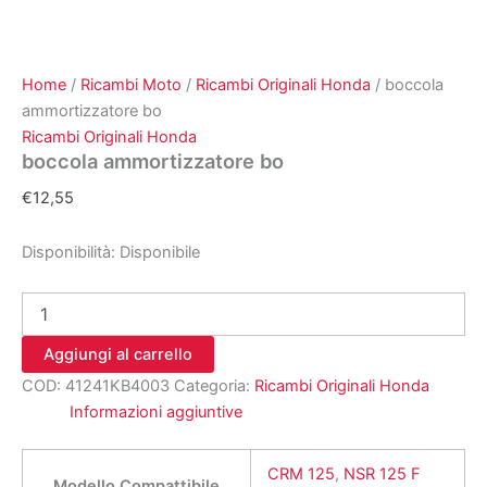
Home
/
Ricambi Moto
/
Ricambi Originali Honda
/ boccola
ammortizzatore bo
Ricambi Originali Honda
boccola ammortizzatore bo
€
12,55
Disponibilità:
Disponibile
boccola
ammortizzatore
bo
Aggiungi al carrello
quantità
COD:
41241KB4003
Categoria:
Ricambi Originali Honda
Informazioni aggiuntive
CRM 125
,
NSR 125 F
Modello Compattibile