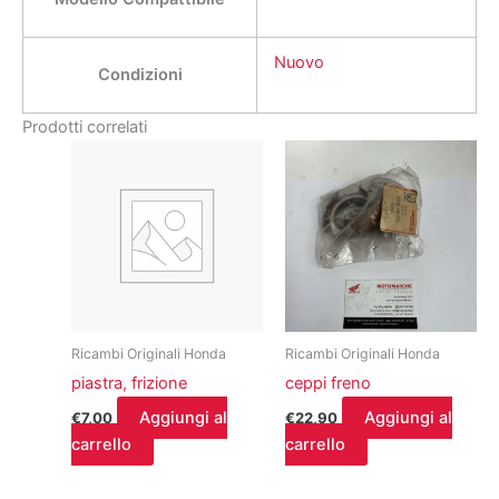
Nuovo
Condizioni
Prodotti correlati
Ricambi Originali Honda
Ricambi Originali Honda
piastra, frizione
ceppi freno
Aggiungi al
Aggiungi al
€
7,00
€
22,90
carrello
carrello