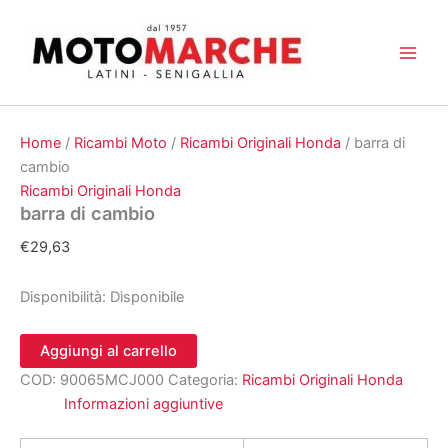
Vai
al
contenuto
Home
/
Ricambi Moto
/
Ricambi Originali Honda
/ barra di
cambio
Ricambi Originali Honda
barra di cambio
€
29,63
Disponibilità:
Disponibile
barra
Aggiungi al carrello
di
COD:
90065MCJ000
Categoria:
Ricambi Originali Honda
cambio
quantità
Informazioni aggiuntive