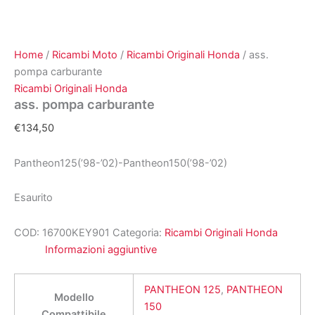
Home
/
Ricambi Moto
/
Ricambi Originali Honda
/ ass.
pompa carburante
Ricambi Originali Honda
ass. pompa carburante
€
134,50
Pantheon125(’98-’02)-Pantheon150(’98-’02)
Esaurito
COD:
16700KEY901
Categoria:
Ricambi Originali Honda
Informazioni aggiuntive
PANTHEON 125
,
PANTHEON
Modello
150
Compattibile