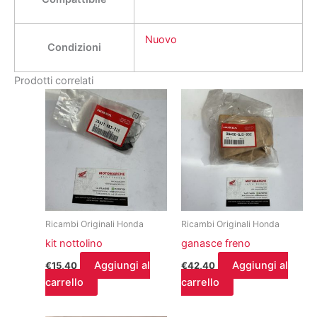
Nuovo
Condizioni
Prodotti correlati
Ricambi Originali Honda
Ricambi Originali Honda
kit nottolino
ganasce freno
Aggiungi al
Aggiungi al
€
15,40
€
42,40
carrello
carrello