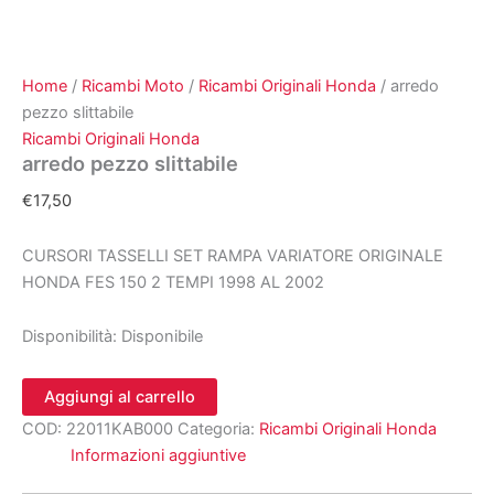
Home
/
Ricambi Moto
/
Ricambi Originali Honda
/ arredo
pezzo slittabile
Ricambi Originali Honda
arredo pezzo slittabile
€
17,50
CURSORI TASSELLI SET RAMPA VARIATORE ORIGINALE
HONDA FES 150 2 TEMPI 1998 AL 2002
Disponibilità:
Disponibile
arredo
Aggiungi al carrello
pezzo
COD:
22011KAB000
Categoria:
Ricambi Originali Honda
slittabile
quantità
Informazioni aggiuntive