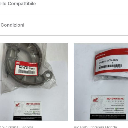
llo Compattibile
Condizioni
bi Originali Honda
Ricambi Originali Honda