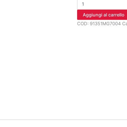
anello
ad
o,
Aggiungi al carrello
35.3x2.4
COD:
91351MG7004
Ca
(no
quantità