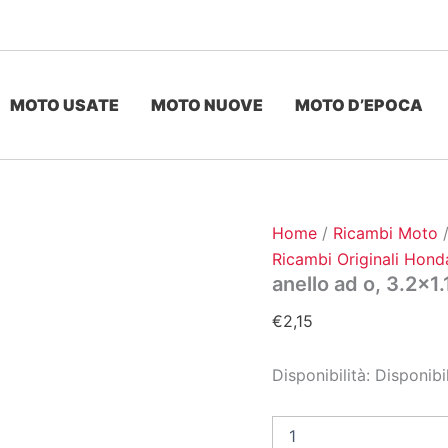
MOTO USATE
MOTO NUOVE
MOTO D’EPOCA
Home
/
Ricambi Moto
Ricambi Originali Hond
anello ad o, 3.2×1.
€
2,15
Disponibilità:
Disponibi
anello
ad