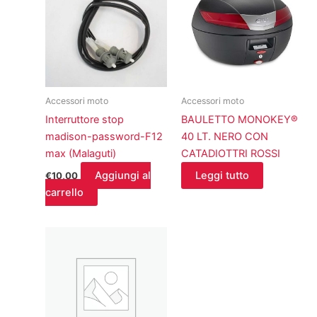
Accessori moto
Accessori moto
Interruttore stop
BAULETTO MONOKEY®
madison-password-F12
40 LT. NERO CON
max (Malaguti)
CATADIOTTRI ROSSI
Aggiungi al
Leggi tutto
€
10,00
carrello