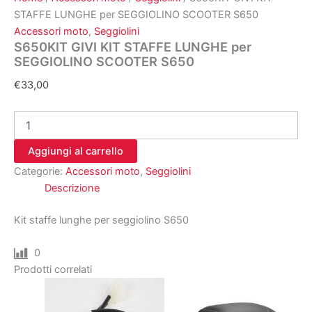
STAFFE LUNGHE per SEGGIOLINO SCOOTER S650
Accessori moto
,
Seggiolini
S650KIT GIVI KIT STAFFE LUNGHE per
SEGGIOLINO SCOOTER S650
€
33,00
S650KIT
GIVI
KIT
Aggiungi al carrello
STAFFE
Categorie:
Accessori moto
,
Seggiolini
LUNGHE
per
Descrizione
SEGGIOLINO
SCOOTER
Kit staffe lunghe per seggiolino S650
S650
quantità
0
Prodotti correlati