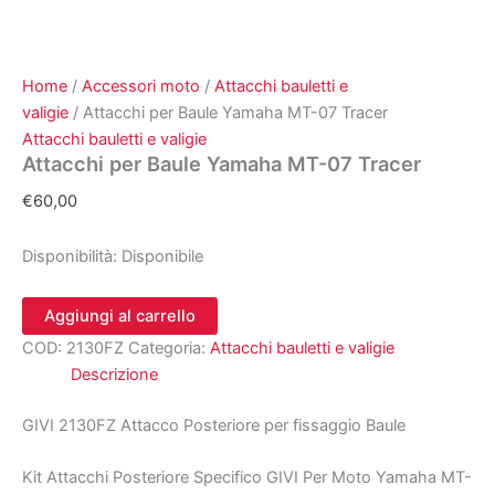
Home
/
Accessori moto
/
Attacchi bauletti e
valigie
/ Attacchi per Baule Yamaha MT-07 Tracer
Attacchi bauletti e valigie
Attacchi per Baule Yamaha MT-07 Tracer
€
60,00
Disponibilità:
Disponibile
Attacchi
Aggiungi al carrello
per
COD:
2130FZ
Categoria:
Attacchi bauletti e valigie
Baule
Yamaha
Descrizione
MT-
07
GIVI 2130FZ Attacco Posteriore per fissaggio Baule
Tracer
quantità
Kit Attacchi Posteriore Specifico GIVI Per Moto Yamaha MT-