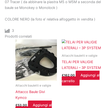
07 Tracer ( da abbinare la piastra M5 o M5M a seconda del
baule se Monokey o Monolock )
COLORE NERO (la foto e’ relativa all’oggetto in vendita )
3
Prodotti correlati
Attacchi bauletti e valigie
TELAI PER VALIGIE
LATERALI – 3P SYSTEM
Aggiungi al
€
162,00
carrello
Attacchi bauletti e valigie
Attacco Baule Givi
Kymco
Aggiungi al
€
53,00