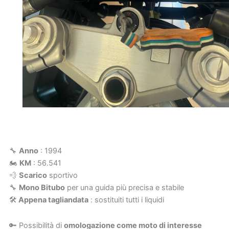
🔧
Anno
: 1994
🏍️
KM
: 56.541
💨
Scarico
sportivo
🔧
Mono Bitubo
per una guida più precisa e stabile
🛠️
Appena tagliandata
: sostituiti tutti i liquidi
🔑 Possibilità di
omologazione come moto di interesse